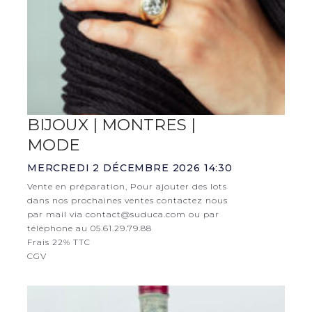
BIJOUX | MONTRES |
MODE
MERCREDI 2 DÉCEMBRE 2026 14:30
Vente en préparation, Pour ajouter des lots
dans nos prochaines ventes contactez nous
par mail via contact@suduca.com ou par
téléphone au 05.61.29.79.88
Frais 22% TTC
CGV