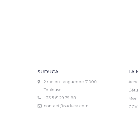
SUDUCA
LA 
2 rue du Languedoc 31000
Ache
Toulouse
L’ét
+33 5 61 29 79 88
Ment
contact@suduca.com
CGV