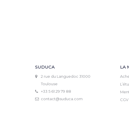
SUDUCA
LA 
2 rue du Languedoc 31000
Ache
Toulouse
L’ét
+33 5 61 29 79 88
Ment
contact@suduca.com
CGV