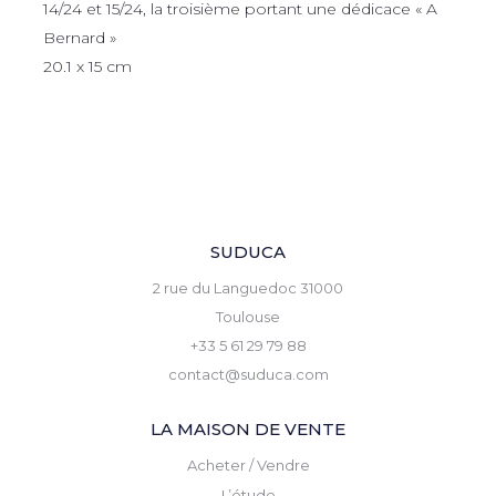
14/24 et 15/24, la troisième portant une dédicace « A
Bernard »
20.1 x 15 cm
SUDUCA
2 rue du Languedoc 31000
Toulouse
+33 5 61 29 79 88
contact@suduca.com
LA MAISON DE VENTE
Acheter / Vendre
L’étude