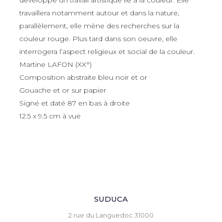
développe un travail artistique lié à la couleur. Elle
travaillera notamment autour et dans la nature,
parallèlement, elle mène des recherches sur la
couleur rouge. Plus tard dans son oeuvre, elle
interrogera l’aspect religieux et social de la couleur.
Martine LAFON (XX°)
Composition abstraite bleu noir et or
Gouache et or sur papier
Signé et daté 87 en bas à droite
12.5 x 9.5 cm à vue
SUDUCA
2 rue du Languedoc 31000