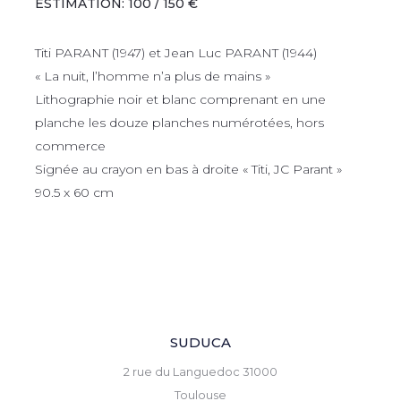
ESTIMATION: 100 / 150 €
Titi PARANT (1947) et Jean Luc PARANT (1944)
« La nuit, l’homme n’a plus de mains »
Lithographie noir et blanc comprenant en une
planche les douze planches numérotées, hors
commerce
Signée au crayon en bas à droite « Titi, JC Parant »
90.5 x 60 cm
SUDUCA
2 rue du Languedoc 31000
Toulouse