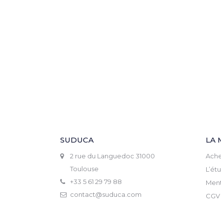
SUDUCA
LA 
2 rue du Languedoc 31000
Ache
Toulouse
L’ét
+33 5 61 29 79 88
Ment
contact@suduca.com
CGV