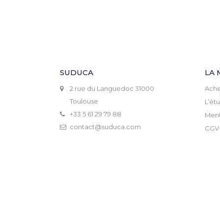
SUDUCA
LA 
2 rue du Languedoc 31000
Ache
Toulouse
L’ét
+33 5 61 29 79 88
Ment
contact@suduca.com
CGV