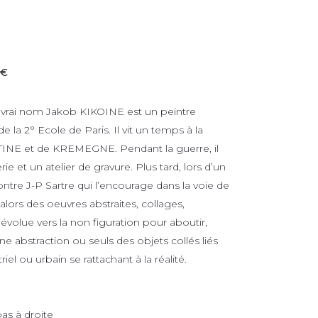
 €
vrai nom Jakob KIKOINE est un peintre
 la 2° Ecole de Paris. Il vit un temps à la
INE et de KREMEGNE. Pendant la guerre, il
ie et un atelier de gravure. Plus tard, lors d’un
ontre J-P Sartre qui l’encourage dans la voie de
lors des oeuvres abstraites, collages,
olue vers la non figuration pour aboutir,
e abstraction ou seuls des objets collés liés
triel ou urbain se rattachant à la réalité.
bas à droite