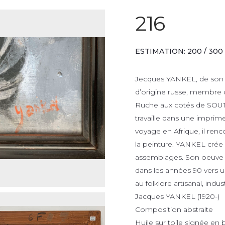
216
ESTIMATION: 200 / 300
Jecques YANKEL, de son 
d’origine russe, membre de
Ruche aux cotés de SOUT
travaille dans une imprimer
voyage en Afrique, il renc
la peinture. YANKEL crée a
assemblages. Son oeuve év
dans les années 90 vers un
au folklore artisanal, indus
Jacques YANKEL (1920-)
Composition abstraite
Huile sur toile signée en 