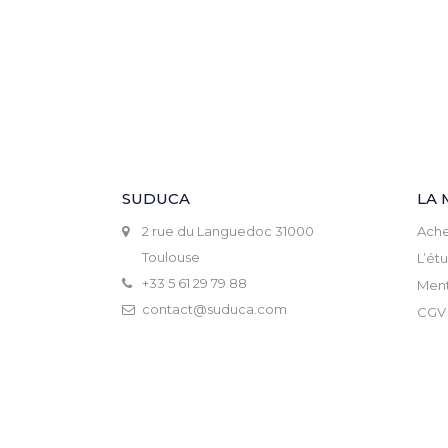
SUDUCA
LA 
2 rue du Languedoc 31000
Ache
Toulouse
L’ét
+33 5 61 29 79 88
Ment
contact@suduca.com
CGV