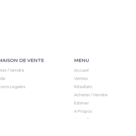
MAISON DE VENTE
MENU
ter / Vendre
Accueil
ude
Ventes
ions Legales
Résultats
Acheter / Vendre
Estimer
A Propos
Notre Equipe
Actualite
Newsletter