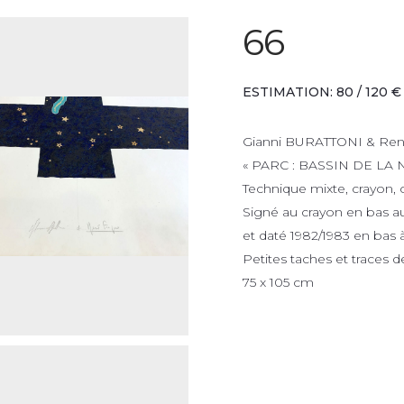
66
ESTIMATION: 80 / 120 €
Gianni BURATTONI & Ren
« PARC : BASSIN DE LA N
Technique mixte, crayon, co
Signé au crayon en bas au 
et daté 1982/1983 en bas à
Petites taches et traces 
75 x 105 cm