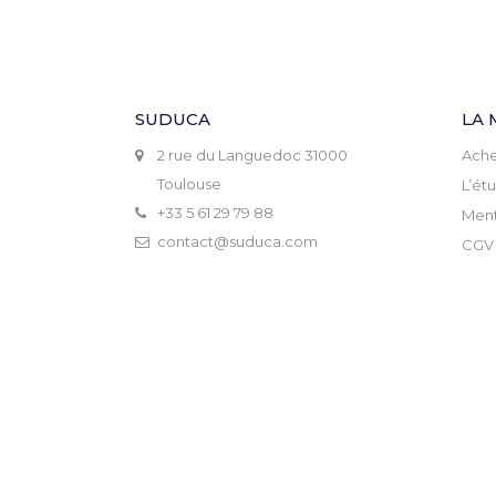
SUDUCA
LA 
2 rue du Languedoc 31000
Ache
Toulouse
L’ét
+33 5 61 29 79 88
Ment
contact@suduca.com
CGV