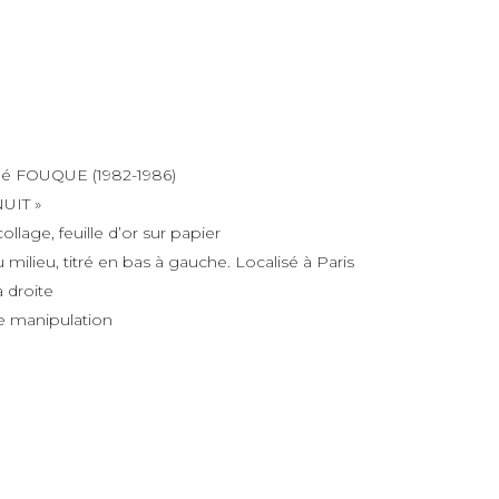
é FOUQUE (1982-1986)
UIT »
llage, feuille d’or sur papier
milieu, titré en bas à gauche. Localisé à Paris
 droite
de manipulation