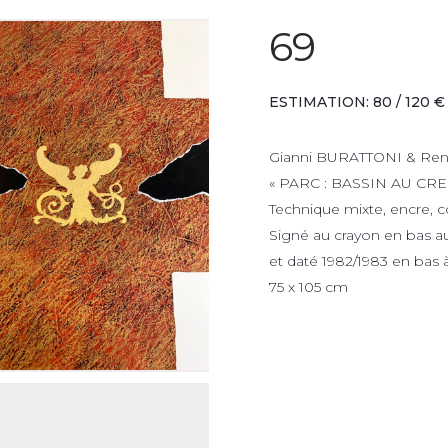
69
ESTIMATION: 80 / 120 €
Gianni BURATTONI & Ren
« PARC : BASSIN AU CR
Technique mixte, encre, col
Signé au crayon en bas au 
et daté 1982/1983 en bas à
75 x 105 cm