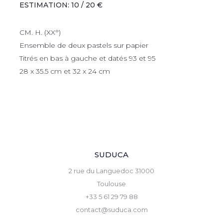
ESTIMATION: 10 / 20 €
CM. H. (XX°)
Ensemble de deux pastels sur papier
Titrés en bas à gauche et datés 93 et 95
28 x 35.5 cm et 32 x 24 cm
SUDUCA
2 rue du Languedoc 31000
Toulouse
+33 5 61 29 79 88
contact@suduca.com