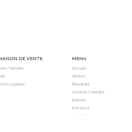
MAISON DE VENTE
MENU
ter / Vendre
Accueil
ude
Ventes
ions Legales
Résultats
Acheter / Vendre
Estimer
A Propos
Notre Equipe
Actualite
Newsletter