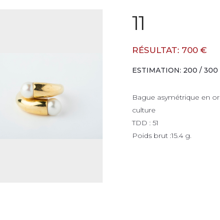
11
RÉSULTAT: 700 €
ESTIMATION: 200 / 300
Bague asymétrique en or j
culture
TDD : 51
Poids brut :15.4 g.