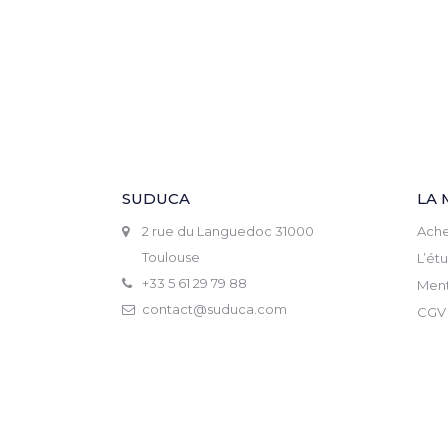
SUDUCA
LA 
2 rue du Languedoc 31000
Ache
Toulouse
L’ét
+33 5 61 29 79 88
Ment
contact@suduca.com
CGV