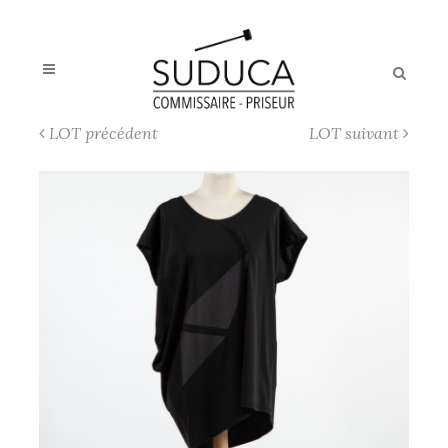
LOT précédent
LOT suivant