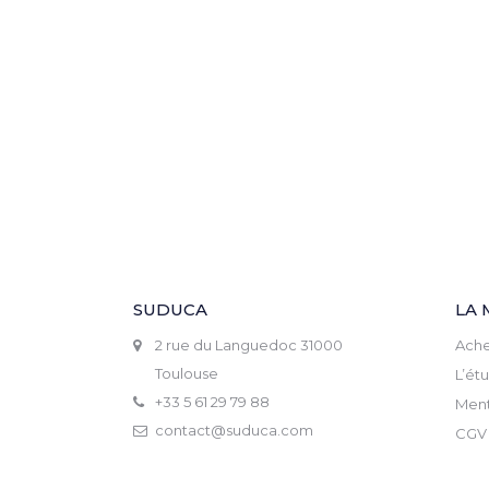
SUDUCA
LA 
2 rue du Languedoc 31000
Ache
Toulouse
L’ét
+33 5 61 29 79 88
Ment
contact@suduca.com
CGV