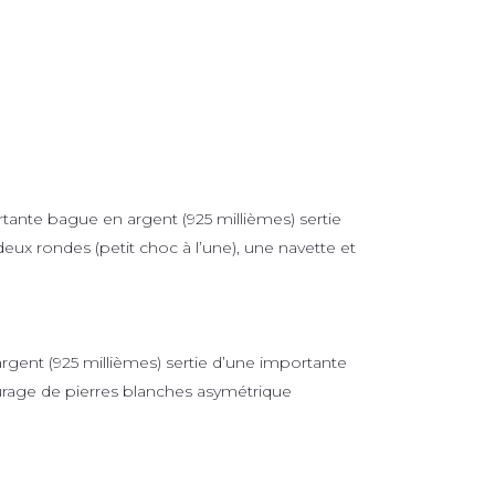
nte bague en argent (925 millièmes) sertie
eux rondes (petit choc à l’une), une navette et
rgent (925 millièmes) sertie d’une importante
urage de pierres blanches asymétrique