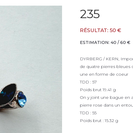
235
RÉSULTAT: 50 €
ESTIMATION: 40 / 60 €
DYRBERG / KERN, Importa
de quatre pierres bleues d
une en forme de coeur
TDD : 57
Poids brut 19.41 g
On y joint une bague en a
pierre rose dans un ento
TDD : 55
Poids brut : 15.32 g