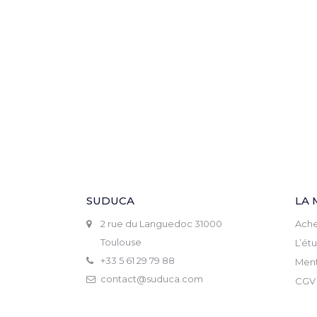
SUDUCA
LA 
2 rue du Languedoc 31000
Ache
Toulouse
L’ét
+33 5 61 29 79 88
Ment
contact@suduca.com
CGV