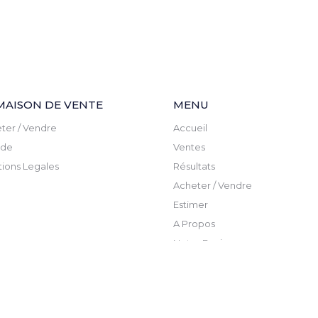
MAISON DE VENTE
MENU
ter / Vendre
Accueil
ude
Ventes
ions Legales
Résultats
Acheter / Vendre
Estimer
A Propos
Notre Equipe
Actualite
Newsletter
Contact