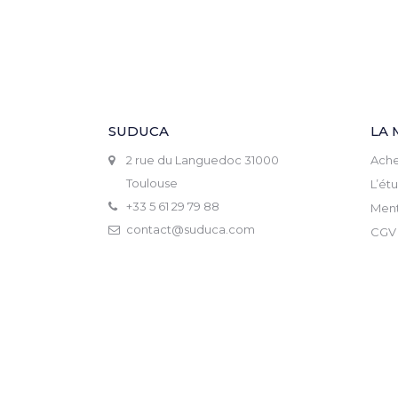
SUDUCA
LA 
2 rue du Languedoc 31000
Ache
Toulouse
L’ét
+33 5 61 29 79 88
Ment
contact@suduca.com
CGV