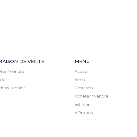
MAISON DE VENTE
MENU
ter / Vendre
Accueil
ude
Ventes
ions Legales
Résultats
Acheter / Vendre
Estimer
A Propos
Notre Equipe
Actualite