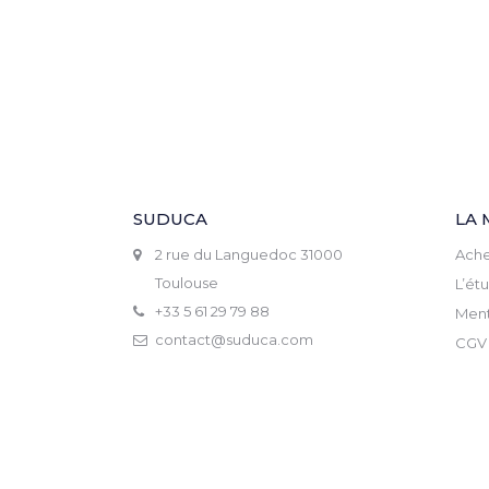
SUDUCA
LA 
2 rue du Languedoc 31000
Ache
Toulouse
L’ét
+33 5 61 29 79 88
Ment
contact@suduca.com
CGV