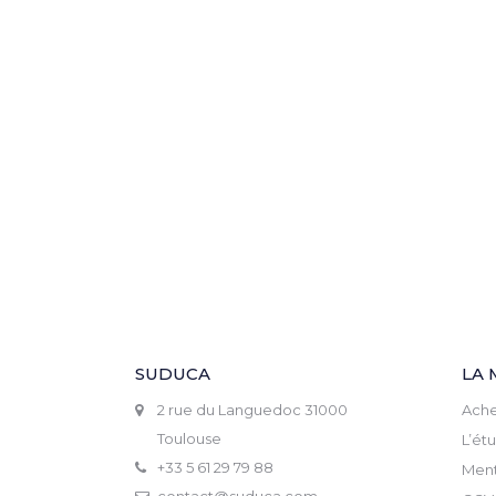
SUDUCA
LA 
2 rue du Languedoc 31000
Ache
Toulouse
L’ét
+33 5 61 29 79 88
Ment