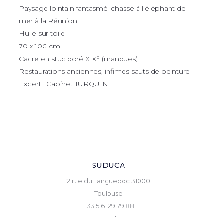
Paysage lointain fantasmé, chasse à l’éléphant de
mer à la Réunion
Huile sur toile
70 x 100 cm
Cadre en stuc doré XIX° (manques)
Restaurations anciennes, infimes sauts de peinture
Expert : Cabinet TURQUIN
SUDUCA
2 rue du Languedoc 31000
Toulouse
+33 5 61 29 79 88