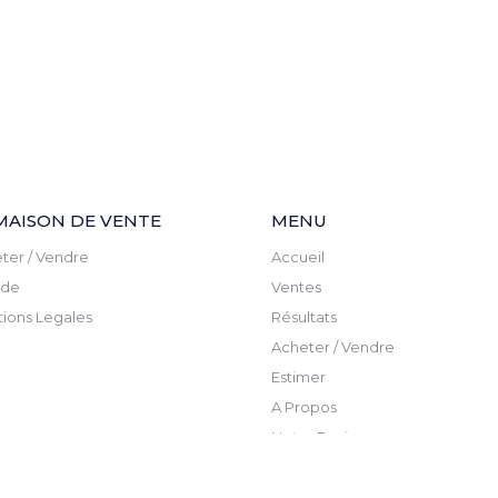
MAISON DE VENTE
MENU
ter / Vendre
Accueil
ude
Ventes
ions Legales
Résultats
Acheter / Vendre
Estimer
A Propos
Notre Equipe
Actualite
Newsletter