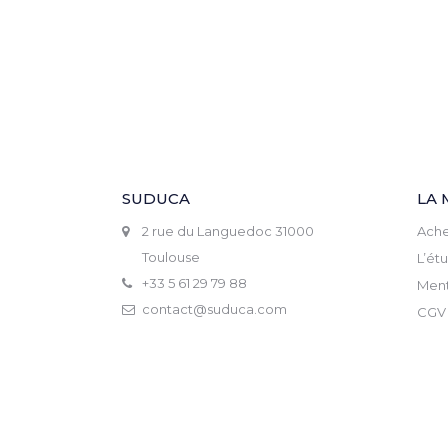
SUDUCA
LA 
2 rue du Languedoc 31000
Ache
Toulouse
L’ét
+33 5 61 29 79 88
Ment
contact@suduca.com
CGV