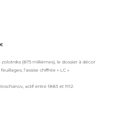
 €
zolotniks (875 millièmes), le dossier à décor
euillages, l’assise chiffrée « LC »
loschanov, actif entre 1883 et 1912.