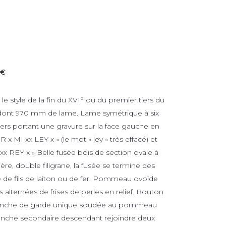
 €
 le style de la fin du XVI° ou du premier tiers du
 dont 970 mm de lame. Lame symétrique à six
ers portant une gravure sur la face gauche en
 x MI xx LEY x » (le mot « ley » très effacé) et
I xx REY x » Belle fusée bois de section ovale à
ère, double filigrane, la fusée se termine des
 de fils de laiton ou de fer. Pommeau ovoïde
s alternées de frises de perles en relief. Bouton
ranche de garde unique soudée au pommeau
anche secondaire descendant rejoindre deux