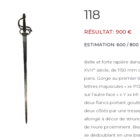
118
RÉSULTAT: 900 €
ESTIMATION: 600 / 800
Belle et forte rapière dans
XVII° siècle, de 1150 mm
pans. Gorge au premier ti
lettres majuscules « xx POR
sur l’autre face « x Y xx M
deux flancs portant goutti
deux côtés par une tresse
allongé à décor de striure
de rivure proéminent. B
se dédoublant en une br