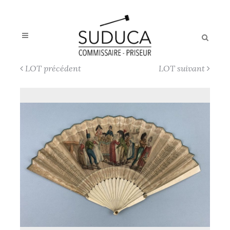
LOT précédent
LOT suivant