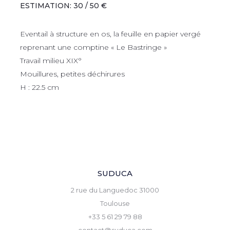
ESTIMATION: 30 / 50 €
Eventail à structure en os, la feuille en papier vergé
reprenant une comptine « Le Bastringe »
Travail milieu XIX°
Mouillures, petites déchirures
H : 22.5 cm
SUDUCA
2 rue du Languedoc 31000
Toulouse
+33 5 61 29 79 88