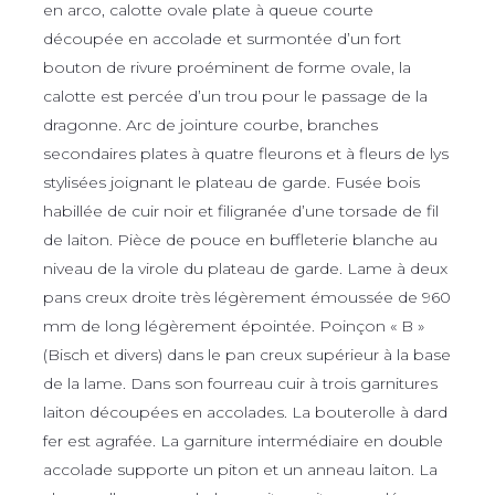
en arco, calotte ovale plate à queue courte
découpée en accolade et surmontée d’un fort
bouton de rivure proéminent de forme ovale, la
calotte est percée d’un trou pour le passage de la
dragonne. Arc de jointure courbe, branches
secondaires plates à quatre fleurons et à fleurs de lys
stylisées joignant le plateau de garde. Fusée bois
habillée de cuir noir et filigranée d’une torsade de fil
de laiton. Pièce de pouce en buffleterie blanche au
niveau de la virole du plateau de garde. Lame à deux
pans creux droite très légèrement émoussée de 960
mm de long légèrement épointée. Poinçon « B »
(Bisch et divers) dans le pan creux supérieur à la base
de la lame. Dans son fourreau cuir à trois garnitures
laiton découpées en accolades. La bouterolle à dard
fer est agrafée. La garniture intermédiaire en double
accolade supporte un piton et un anneau laiton. La