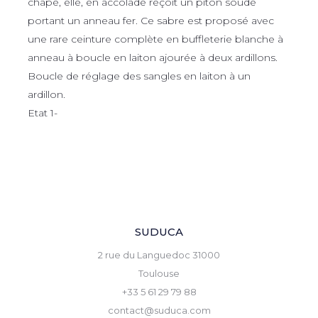
chape, elle, en accolade reçoit un piton soudé
portant un anneau fer. Ce sabre est proposé avec
une rare ceinture complète en buffleterie blanche à
anneau à boucle en laiton ajourée à deux ardillons.
Boucle de réglage des sangles en laiton à un
ardillon.
Etat 1-
SUDUCA
2 rue du Languedoc 31000
Toulouse
+33 5 61 29 79 88
contact@suduca.com