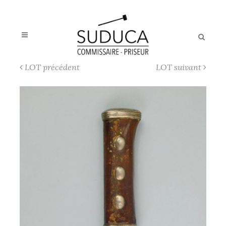
LOT précédent
LOT suivant