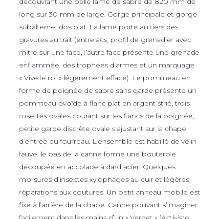
découvrant une belle lame de sabre de 820 mm de
long sur 30 mm de large. Gorge principale et gorge
subalterne, dos plat. La lame porte au tiers des
gravures au trait (entrelacs, profil de grenadier avec
mitre sur une face, l’autre face présente une grenade
enflammée, des trophées d’armes et un marquage
« Vive le roi » légèrement effacé). Le pommeau en
forme de poignée de sabre sans garde présente un
pommeau ovoïde à flanc plat en argent strié, trois
rosettes ovales courant sur les flancs de la poignée,
petite garde discrète ovale s’ajustant sur la chape
d’entrée du fourreau. L’ensemble est habillé de vélin
fauve, le bas de la canne forme une bouterole
découpée en accolade à dard acier. Quelques
morsures d’insectes xylophages au cuir et légères
réparations aux coutures. Un petit anneau mobile est
fixé à l’arrière de la chape. Canne pouvant s’imaginer
facilement dans les mains d’un « Verdet » (Activiste