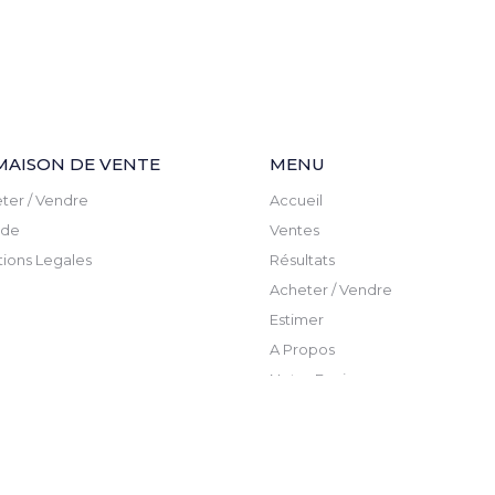
MAISON DE VENTE
MENU
ter / Vendre
Accueil
ude
Ventes
ions Legales
Résultats
Acheter / Vendre
Estimer
A Propos
Notre Equipe
Actualite
Newsletter
Contact