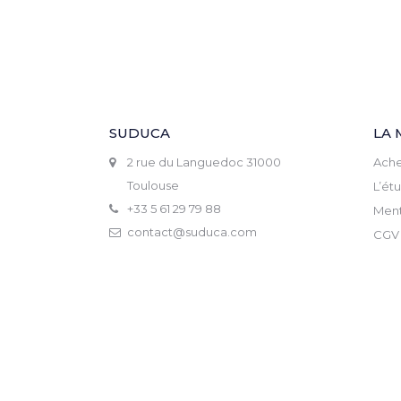
SUDUCA
LA 
2 rue du Languedoc 31000
Ache
Toulouse
L’ét
+33 5 61 29 79 88
Ment
contact@suduca.com
CGV