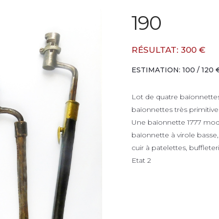
190
RÉSULTAT: 300 €
ESTIMATION: 100 / 120 
Lot de quatre baïonnettes
baïonnettes très primitive
Une baïonnette 1777 modi
baïonnette à virole basse
cuir à patelettes, bufflete
Etat 2