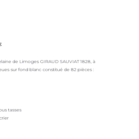
€
rcelaine de Limoges GIRAUD SAUVIAT 1828, à
leues sur fond blanc constitué de 82 pièces :
sous tasses
crier