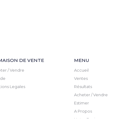
MAISON DE VENTE
MENU
ter / Vendre
Accueil
ude
Ventes
ions Legales
Résultats
Acheter / Vendre
Estimer
A Propos
Notre Equipe
Actualite
Newsletter