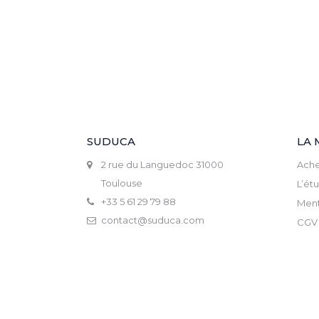
SUDUCA
LA 
2 rue du Languedoc 31000
Ache
Toulouse
L’ét
+33 5 61 29 79 88
Ment
contact@suduca.com
CGV