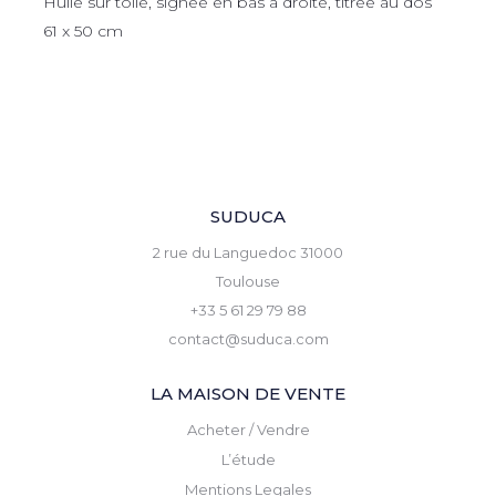
Huile sur toile, signée en bas à droite, titrée au dos
61 x 50 cm
SUDUCA
2 rue du Languedoc 31000
Toulouse
+33 5 61 29 79 88
contact@suduca.com
LA MAISON DE VENTE
Acheter / Vendre
L’étude
Mentions Legales