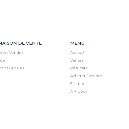
MAISON DE VENTE
MENU
ter / Vendre
Accueil
ude
Ventes
ions Legales
Résultats
Acheter / Vendre
Estimer
A Propos
Notre Equipe
Actualite
Newsletter
Contact