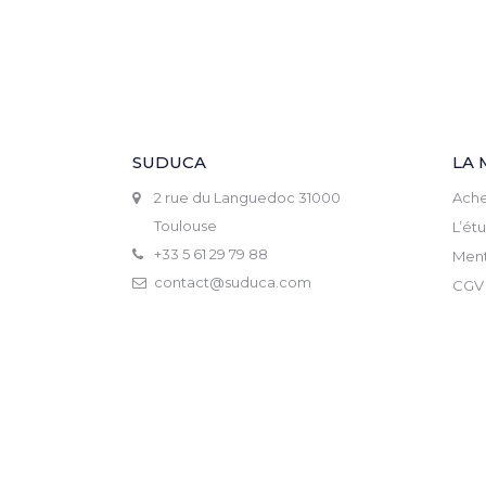
SUDUCA
LA 
2 rue du Languedoc 31000
Ache
Toulouse
L’ét
+33 5 61 29 79 88
Ment
contact@suduca.com
CGV