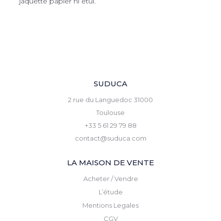
jaquette papier ni étui.
SUDUCA
2 rue du Languedoc 31000
Toulouse
+33 5 61 29 79 88
contact@suduca.com
LA MAISON DE VENTE
Acheter / Vendre
L’étude
Mentions Legales
CGV