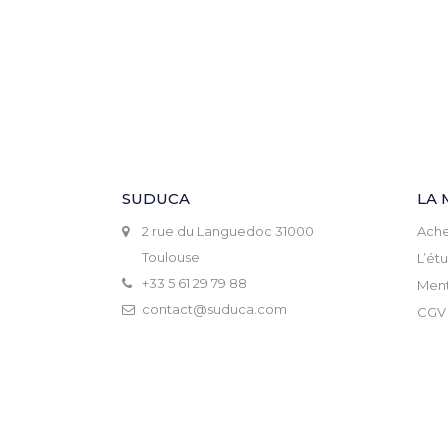
SUDUCA
LA 
2 rue du Languedoc 31000
Ache
Toulouse
L’ét
+33 5 61 29 79 88
Ment
contact@suduca.com
CGV