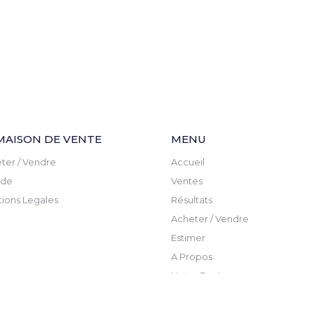
MAISON DE VENTE
MENU
ter / Vendre
Accueil
ude
Ventes
ions Legales
Résultats
Acheter / Vendre
Estimer
A Propos
Notre Equipe
Actualite
Newsletter