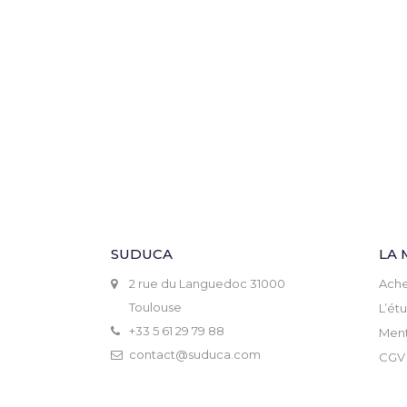
SUDUCA
LA 
2 rue du Languedoc 31000
Ache
Toulouse
L’ét
+33 5 61 29 79 88
Ment
contact@suduca.com
CGV