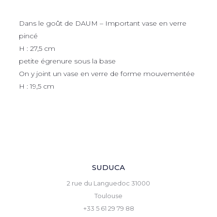
Dans le goût de DAUM – Important vase en verre
pincé
H : 27,5 cm
petite égrenure sous la base
On y joint un vase en verre de forme mouvementée
H : 19,5 cm
SUDUCA
2 rue du Languedoc 31000
Toulouse
+33 5 61 29 79 88