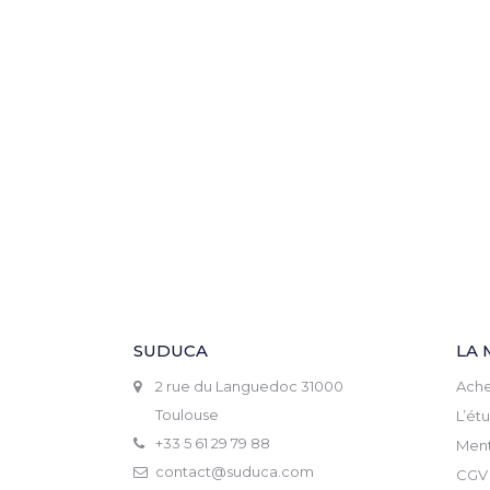
SUDUCA
LA 
2 rue du Languedoc 31000
Ache
Toulouse
L’ét
+33 5 61 29 79 88
Ment
contact@suduca.com
CGV