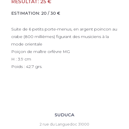
RÉSULTAT: 25 €
ESTIMATION: 20 / 30 €
Suite de 6 petits porte-menus, en argent poincon au
crabe (800 millièmes) figurant des musiciens à la
mode orientale
Poiçon de maître orfèvre MG
H : 3.9 cm
Poids : 42.7 grs.
SUDUCA
2 rue du Languedoc 31000