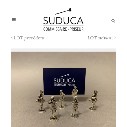
LOT précédent
LOT suivant