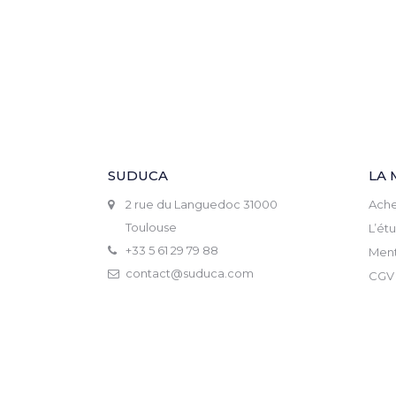
SUDUCA
LA 
2 rue du Languedoc 31000
Ache
Toulouse
L’ét
+33 5 61 29 79 88
Ment
contact@suduca.com
CGV