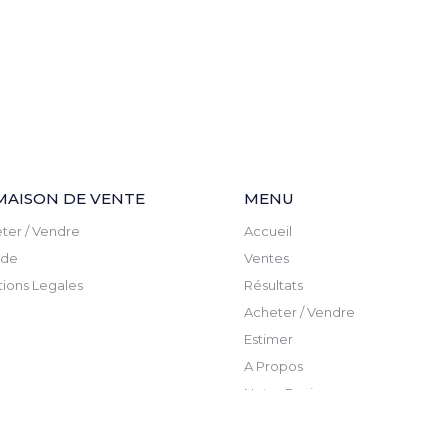
MAISON DE VENTE
MENU
ter / Vendre
Accueil
ude
Ventes
ions Legales
Résultats
Acheter / Vendre
Estimer
A Propos
Notre Equipe
Actualite
Newsletter