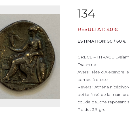
134
RÉSULTAT: 40 €
ESTIMATION: 50 / 60 €
GRECE – THRACE Lysiamaq
Drachme
Avers : Tête d’Alexandre 
cornes à droite
Revers : Athéna nicéphore
petite Niké de la main dr
coude gauche reposant s
Poids : 3,9 grs