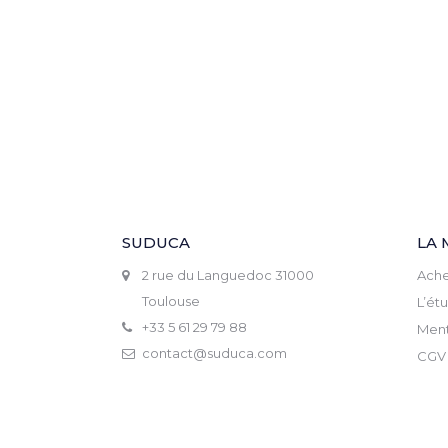
SUDUCA
LA 
2 rue du Languedoc 31000
Ache
Toulouse
L’ét
+33 5 61 29 79 88
Ment
contact@suduca.com
CGV