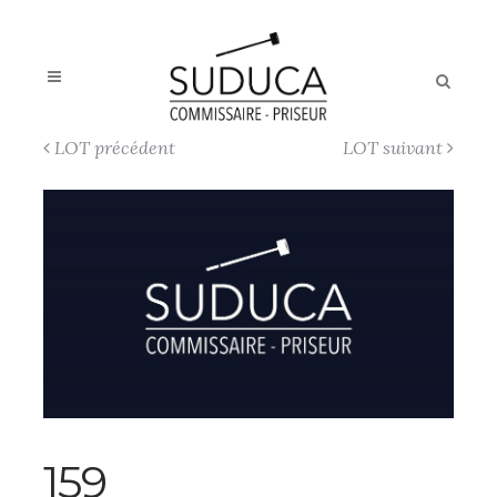
LOT précédent
LOT suivant
159