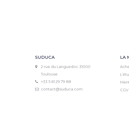
SUDUCA
LA 
2 rue du Languedoc 31000
Ache
Toulouse
L’ét
+33 5 61 29 79 88
Ment
contact@suduca.com
CGV