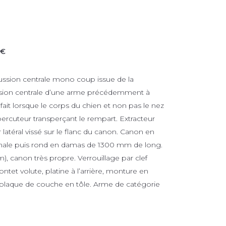
 €
ussion centrale mono coup issue de la
ssion centrale d’une arme précédemment à
fait lorsque le corps du chien et non pas le nez
percuteur transperçant le rempart. Extracteur
latéral vissé sur le flanc du canon. Canon en
gonale puis rond en damas de 1300 mm de long.
), canon très propre. Verrouillage par clef
ntet volute, platine à l’arrière, monture en
 plaque de couche en tôle. Arme de catégorie