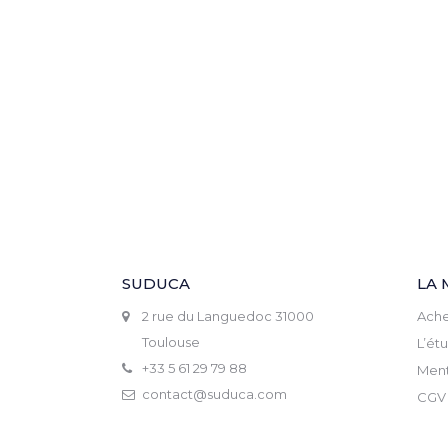
SUDUCA
LA 
2 rue du Languedoc 31000
Ache
Toulouse
L’ét
+33 5 61 29 79 88
Ment
contact@suduca.com
CGV