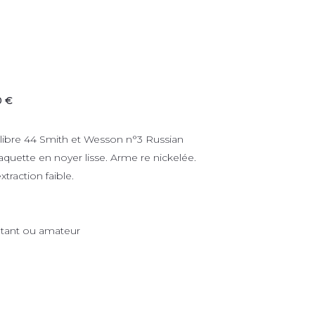
0 €
calibre 44 Smith et Wesson n°3 Russian
aquette en noyer lisse. Arme re nickelée.
traction faible.
utant ou amateur