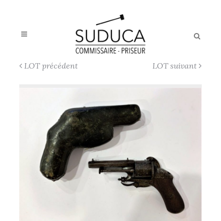
LOT précédent
LOT suivant