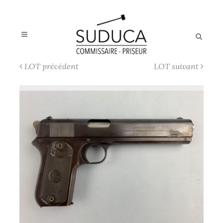
LOT précédent
LOT suivant