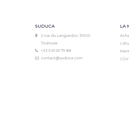
SUDUCA
LA 
2 rue du Languedoc 31000
Ache
Toulouse
L’ét
+33 5 61 29 79 88
Ment
contact@suduca.com
CGV