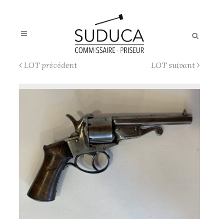
LOT précédent
LOT suivant