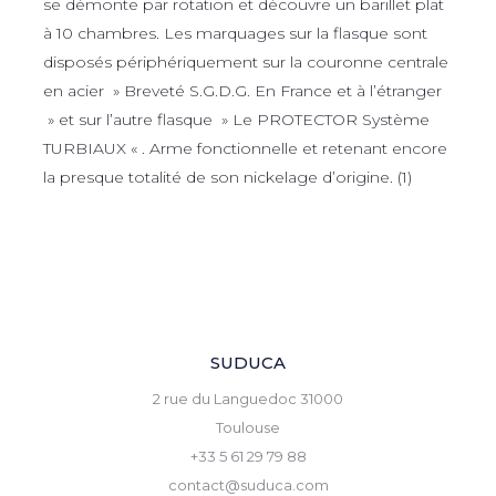
se démonte par rotation et découvre un barillet plat
à 10 chambres. Les marquages sur la flasque sont
disposés périphériquement sur la couronne centrale
en acier » Breveté S.G.D.G. En France et à l’étranger
» et sur l’autre flasque » Le PROTECTOR Système
TURBIAUX « . Arme fonctionnelle et retenant encore
la presque totalité de son nickelage d’origine. (1)
SUDUCA
2 rue du Languedoc 31000
Toulouse
+33 5 61 29 79 88
contact@suduca.com