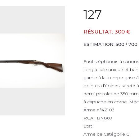
127
RÉSULTAT: 300 €
ESTIMATION: 500 / 700
Fusil stéphanois à canon
long à cale unique et ba
garnie à la trempe grise 
pointes d’épines, sureté à
demi-pistolet de 350 mm
à capuche en corne. Méc
Arme n°4Z103
RGA : BN869
Etat 1
Arme de Catégorie C