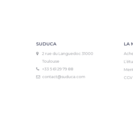
SUDUCA
LA 
2 rue du Languedoc 31000
Ache
Toulouse
L’ét
+33 5 61 29 79 88
Ment
contact@suduca.com
CGV