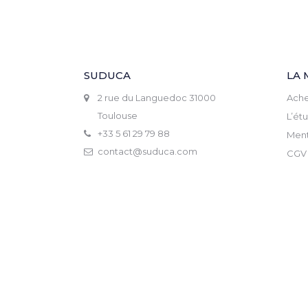
SUDUCA
LA 
2 rue du Languedoc 31000
Ache
Toulouse
L’ét
+33 5 61 29 79 88
Ment
contact@suduca.com
CGV