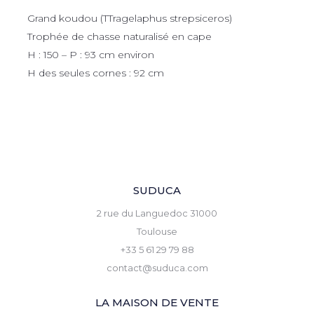
Grand koudou (TTragelaphus strepsiceros)
Trophée de chasse naturalisé en cape
H : 150 – P : 93 cm environ
H des seules cornes : 92 cm
SUDUCA
2 rue du Languedoc 31000
Toulouse
+33 5 61 29 79 88
contact@suduca.com
LA MAISON DE VENTE