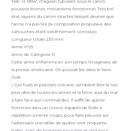
Feb. 14 1854″, magasin tubulaire sous le canon,
poussoir bronze, mécanisme fonctionnel. Très bel
état, rayures du canon intactes laissant deviner que
l’arme n’a pas tiré (la composition propulsive des
cartouches étant extrêmement corrosive)
Longueur totale 230 mm
Arme n°25
Arme de Catégorie D
Cette arme enflamma en son temps l’imaginaire de
la presse américaine. On pouvait lire dans le New
York :
« Ces fusils et pistolets Volcanic semblent être le nec
plus ultra de toutes les armes et la firme aura du mal
à faire face aux commandes. Il suffit de quinze
hommes dans un convoi, équipés de fusils à
répétition à trente coups, pour faire pleuvoir sur
l’adversaire une rafale de quatre cent cinquante
balles. Avec dix hommes pour tirer et cinq pour